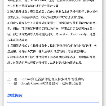
可有效拦截广告，“uBlock Origin”也是一款轻量级且强大的广告拦截插
件，可根据需求选择合适的插件进行安装。
2. 进入插件设置：安装完成后，点击浏览器右上角的插件图标，进入插件
设置页面。根据插件类型，找到“筛选规则”或“过滤设置”选项。
3. 自定义筛选条件：在筛选规则页面中，可以自定义需要屏蔽的内容类
型。例如，可以设置屏蔽特定网站的广告、弹窗或特定关键词的文章内
容。部分插件支持导入外部规则列表，如EasyList、Peter Lowe等，可进一
步丰富筛选规则。
4. 启用筛选模式：在插件设置中，找到“智能筛选”或“自动过滤”选项，勾
选启用。部分插件支持一键开启/关闭筛选功能，方便快速切换。
5. 调整筛选强度：部分插件提供了筛选强度的调整选项，可根据自身需
求，对筛选的严格程度进行设置，以达到更精准的筛选效果。
上一篇：Chrome浏览器插件是否支持多账号管理功能
下一篇：Google Chrome浏览器如何下载完整安装器
继续阅读