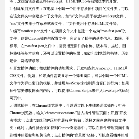
等，这些编辑器都支持JavaScript、HTML和CSS等前端技术的开发。
2. 创建项目文件夹：在电脑上创建一个用于存放插件项目的文件夹，可以
在该文件夹中创建多个子文件夹，如“js”文件夹用于存放JavaScript文件，
“css”文件夹用于存放样式表文件，“”文件夹用于存放HTML文件等。
3. 编写manifest.json文件：在项目文件夹中创建一个名为“manifest.json”的
文件，这是Chrome插件的配置文件，它定义了插件的基本信息、权限、图
标等。在manifest.json文件中，需要指定插件的名称、版本号、描述、图
标路径等基本信息，还可以设置插件的权限，如访问浏览器的书签、历史
记录、网络请求等。
4. 开发插件功能：根据插件的功能需求，开发相应的JavaScript、HTML和
CSS文件。例如，如果插件需要显示一个弹出窗口，可以创建一个HTML
文件作为弹出窗口的模板，并使用JavaScript来控制弹出窗口的行为；如果
插件需要修改网页的内容，可以使用Content Scripts来注入JavaScript代码到
网页中。
5. 调试插件：在Chrome浏览器中，可以通过以下步骤来调试插件：打开
Chrome浏览器，输入“chrome://extensions/”进入插件管理页面；开启“开发
者模式”；点击“加载已解压的扩展程序”按钮，选择之前创建的项目文件
夹；此时，插件就会被加载到Chrome浏览器中，可以在插件管理页面中看
到插件的图标和相关信息；点击插件的“背景页”链接，可以查看插件的后