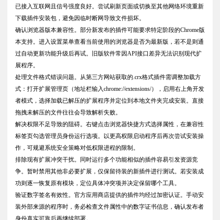
已接入互联网且信号强度良好。尝试刷新页面或切换至其他网络环境重新
下载插件安装包，避免因临时断网导致文件损坏。
确认浏览器版本兼容性。部分新发布的插件可能要求特定阶段的Chrome版
本支持。进入设置菜单查看当前使用的浏览器是否为最新版，若不是则通
过自动更新功能升级后再试。旧版软件常因API接口差异无法识别现代扩
展程序。
处理文件格式错误问题。从第三方网站获取的.crx格式插件需调整加载方
式：打开扩展管理页（地址栏输入chrome://extensions/），启用右上角开发
者模式，选择加载已解压的扩展程序并定位到本地文件夹完成安装。直接
拖拽未解压的文件往往会导致解析失败。
解决权限不足导致的阻碍。右键点击浏览器快捷方式选择属性，在兼容性
标签页勾选管理员身份运行选项。以更高权限启动程序后再次尝试安装操
作，可规避系统安全策略对低权限进程的限制。
排除现有扩展冲突干扰。同时运行多个功能相似的插件容易引发资源竞
争。暂时禁用其他非必要扩展，仅保留待装的新插件进行测试。若安装成
功则逐一恢复原有模块，定位具体冲突项并决定保留哪个工具。
验证数字签名有效性。官方应用商店提供的插件均经过加密认证。手动安
装外部来源的程序时，务必检查文件属性中的数字证书信息，确认发布者
身份真实可靠后再继续部署。