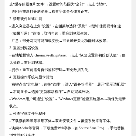
选“缓存的图像和文件”→设置时间范围为“全部”→点击“清除”。
- 关闭并重新打开浏览器→检查字体是否恢复正常。
2. 禁用硬件加速功能
- 进入浏览器右上角“设置”→左侧菜单选择“系统”→找到“使用硬件加速
（如果可用）”选项→取消勾选→重启浏览器生效。
- 注意：部分网页可能加载变慢→可尝试开关此功能对比效果。
3. 重置浏览器设置
- 在地址栏输入`chrome://settings/reset`→点击“恢复设置到初始默认值”→确
认操作→重启浏览器。
- 提示：重置前需备份书签和密码→避免数据丢失。
4. 更新操作系统与显卡驱动
- 右键点击“此电脑”→选择“管理”→进入“设备管理器”→展开“显示适配器”
→右键显卡→选择“更新驱动程序”→自动完成升级。
- Windows用户可通过“设置”→“Windows更新”检查系统版本→确保为最新
状态。
5. 检查字体文件完整性
- 下载微软雅黑等常用字体→双击安装文件→覆盖系统原有字体。
- 访问Adobe等官网→下载免费Web字体（如Source Sans Pro）→手动替换
浏览器默认字体。