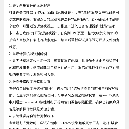
1. 关闭占用文件的应用程序
打开任务管理器（按Ctrl+Shift+Esc快捷键），在“进程”标签页中找到使用
该文件的程序。右键点击对应进程并选择“结束任务”。若不确定具体是哪
个程序，可通过资源监视器进一步排查：进入任务管理器的“性能”选项
卡，点击底部“打开资源监视器”，切换到CPU页面，按“关联的句柄”排序
后输入目标文件名进行搜索定位。结束后重新尝试操作即可释放文件锁定
状态。
2. 重启计算机以强制解锁
如果无法精准定位占用进程，可直接重启电脑。此操作会终止所有运行中
的程序和服务，彻底解除对目标文件的占用。重启前建议保存当前正在编
辑的重要文档，避免数据丢失。
3. 检查并修改文件权限设置
右键点击目标文件选择“属性”，进入“安全”选项卡查看当前用户的读写权
限。若显示为只读或拒绝访问，可手动勾选完全控制权限。在macOS系统
中则通过Command+I快捷键打开信息窗口调整权限配置。确保当前账户具
备足够的操作权限是关键步骤。
4. 以管理员身份运行更新程序
当常规方式无效时，尝试右键点击Chrome安装包或更新工具，选择“以管