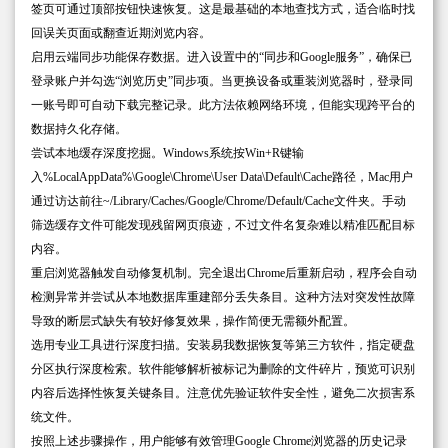
签页可通过顶部按钮快速恢复。这是最基础的本地查找方式，适合临时找
回误关页面或翻查近期浏览内容。
启用云端同步功能保存数据。进入设置中的“同步和Google服务”，确保已
登录账户并勾选“浏览历史”同步项。当更换设备或重装浏览器时，登录同
一账号即可自动下载完整记录。此方法依赖网络环境，但能实现跨平台的
数据持久化存储。
尝试本地缓存深度挖掘。Windows系统按Win+R键输
入%LocalAppData%\Google\Chrome\User Data\Default\Cache路径，Mac用户
通过访达前往~/Library/Caches/Google/Chrome/Default/Cache文件夹。手动
筛选缓存文件可能发现残留网页痕迹，不过文件名复杂难以精准匹配目标
内容。
重启浏览器触发自动修复机制。完全退出Chrome后重新启动，程序会自动
检测异常并尝试从本地数据库重建部分丢失条目。这种方法对突发性故障
导致的断层式缺失有较好修复效果，操作简便无需额外配置。
选用专业工具进行深度扫描。安装易我数据恢复等第三方软件，指定硬盘
分区执行深度检索。软件能够解析被标记为删除的文件碎片，预览可识别
内容后选择性恢复关键条目。注意优先验证软件安全性，避免二次损害系
统文件。
按照上述步骤操作，用户能够有效管理Google Chrome浏览器的历史记录