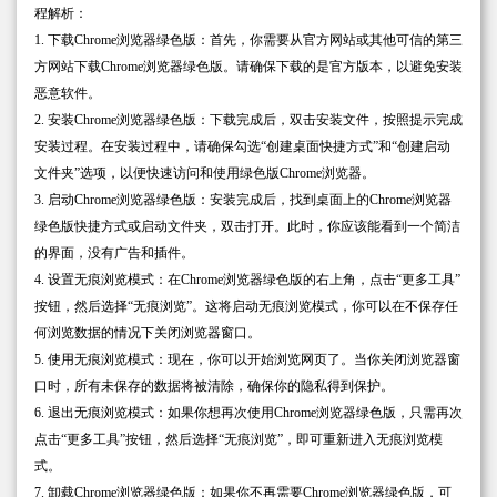
程解析：
1. 下载Chrome浏览器绿色版：首先，你需要从官方网站或其他可信的第三
方网站下载Chrome浏览器绿色版。请确保下载的是官方版本，以避免安装
恶意软件。
2. 安装Chrome浏览器绿色版：下载完成后，双击安装文件，按照提示完成
安装过程。在安装过程中，请确保勾选“创建桌面快捷方式”和“创建启动
文件夹”选项，以便快速访问和使用绿色版Chrome浏览器。
3. 启动Chrome浏览器绿色版：安装完成后，找到桌面上的Chrome浏览器
绿色版快捷方式或启动文件夹，双击打开。此时，你应该能看到一个简洁
的界面，没有广告和插件。
4. 设置无痕浏览模式：在Chrome浏览器绿色版的右上角，点击“更多工具”
按钮，然后选择“无痕浏览”。这将启动无痕浏览模式，你可以在不保存任
何浏览数据的情况下关闭浏览器窗口。
5. 使用无痕浏览模式：现在，你可以开始浏览网页了。当你关闭浏览器窗
口时，所有未保存的数据将被清除，确保你的隐私得到保护。
6. 退出无痕浏览模式：如果你想再次使用Chrome浏览器绿色版，只需再次
点击“更多工具”按钮，然后选择“无痕浏览”，即可重新进入无痕浏览模
式。
7. 卸载Chrome浏览器绿色版：如果你不再需要Chrome浏览器绿色版，可