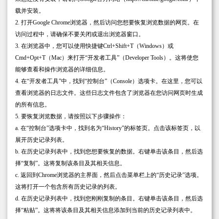
载并安装。
2. 打开Google Chrome浏览器，然后访问您想要恢复浏览数据的网页。在
访问过程中，请确保不要关闭或退出浏览器窗口。
3. 在浏览器中，您可以使用快捷键Ctrl+Shift+T（Windows）或
Cmd+Opt+T（Mac）来打开“开发者工具”（Developer Tools）。这将使您
能够查看和操作浏览器的详细信息。
4. 在“开发者工具”中，找到“控制台”（Console）选项卡。在这里，您可以
查看浏览器的日志文件。这些日志文件包含了浏览器在您访问网页时生成
的所有信息。
5. 要恢复浏览数据，请按照以下步骤操作：
a. 在“控制台”选项卡中，找到名为“History”的标签页。点击该标签页，以
展开历史记录列表。
b. 在历史记录列表中，找到您想要恢复的数据。右键单击该条目，然后选
择“复制”。这将复制该条目及其相关信息。
c. 返回到Chrome浏览器的主界面，然后点击菜单栏上的“历史记录”选项。
这将打开一个包含所有历史记录的列表。
d. 在历史记录列表中，找到您刚刚复制的条目。右键单击该条目，然后选
择“粘贴”。这将将该条目及其相关信息添加到当前的历史记录列表中。