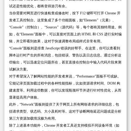
试还是性能优化，都将变得游刃有余。
当你需要对网页进行快速检查或修改时，按下 F12 键即可打开 Chrome 开
发者工具控制台。这里集成了多个功能面板，如“Elements”（元素）、
“Console”（控制台）、“Sources”（源代码）等，每个都有其独特用途。例
如，在“Elements”面板中，可以直接对页面上的 HTML 和 CSS 进行实时编
辑，并立即看到效果，这对于快速调整布局或样式非常有用。
“Console”面板则是排查 JavaScript 错误的好帮手。在这里，你可以查看到
脚本运行时产生的所有消息，包括错误、警告以及日志信息。通过分析这
些输出，可以迅速定位问题所在，甚至直接在控制台中输入代码片段来测
试解决方案。
对于希望深入了解网站性能的开发者来说，“Performance”面板不可或缺。
它能记录页面加载过程中的各种性能指标，比如资源请求时间、DOM 构
建速度等。利用这些数据，你可以发现瓶颈环节并进行针对性优化，从而
显著提高用户体验。
此外，“Network”面板则提供了关于网页上所有网络请求的详细信息，包
括请求类型、状态码、大小及耗时等。这对于诊断网络延迟问题或是分析
第三方资源加载情况极为有用。
除了上述基本功能外，Chrome 开发者工具还支持模拟不同设备环境（如