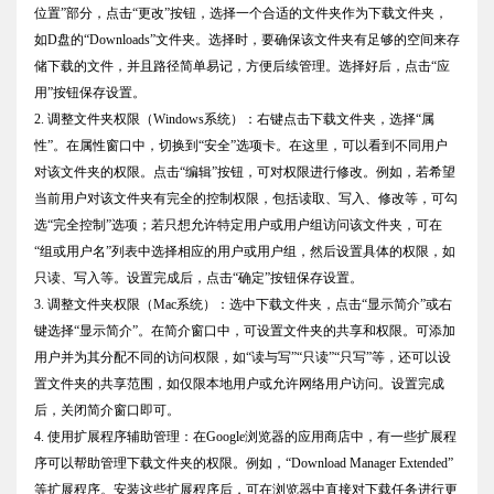
位置”部分，点击“更改”按钮，选择一个合适的文件夹作为下载文件夹，
如D盘的“Downloads”文件夹。选择时，要确保该文件夹有足够的空间来存
储下载的文件，并且路径简单易记，方便后续管理。选择好后，点击“应
用”按钮保存设置。
2. 调整文件夹权限（Windows系统）：右键点击下载文件夹，选择“属
性”。在属性窗口中，切换到“安全”选项卡。在这里，可以看到不同用户
对该文件夹的权限。点击“编辑”按钮，可对权限进行修改。例如，若希望
当前用户对该文件夹有完全的控制权限，包括读取、写入、修改等，可勾
选“完全控制”选项；若只想允许特定用户或用户组访问该文件夹，可在
“组或用户名”列表中选择相应的用户或用户组，然后设置具体的权限，如
只读、写入等。设置完成后，点击“确定”按钮保存设置。
3. 调整文件夹权限（Mac系统）：选中下载文件夹，点击“显示简介”或右
键选择“显示简介”。在简介窗口中，可设置文件夹的共享和权限。可添加
用户并为其分配不同的访问权限，如“读与写”“只读”“只写”等，还可以设
置文件夹的共享范围，如仅限本地用户或允许网络用户访问。设置完成
后，关闭简介窗口即可。
4. 使用扩展程序辅助管理：在Google浏览器的应用商店中，有一些扩展程
序可以帮助管理下载文件夹的权限。例如，“Download Manager Extended”
等扩展程序。安装这些扩展程序后，可在浏览器中直接对下载任务进行更