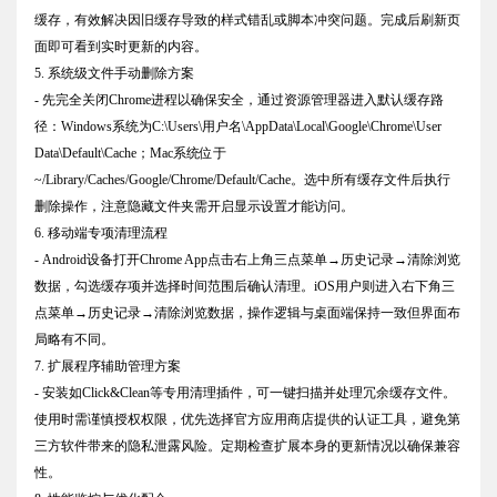
缓存，有效解决因旧缓存导致的样式错乱或脚本冲突问题。完成后刷新页
面即可看到实时更新的内容。
5. 系统级文件手动删除方案
- 先完全关闭Chrome进程以确保安全，通过资源管理器进入默认缓存路
径：Windows系统为C:\Users\用户名\AppData\Local\Google\Chrome\User
Data\Default\Cache；Mac系统位于
~/Library/Caches/Google/Chrome/Default/Cache。选中所有缓存文件后执行
删除操作，注意隐藏文件夹需开启显示设置才能访问。
6. 移动端专项清理流程
- Android设备打开Chrome App点击右上角三点菜单→历史记录→清除浏览
数据，勾选缓存项并选择时间范围后确认清理。iOS用户则进入右下角三
点菜单→历史记录→清除浏览数据，操作逻辑与桌面端保持一致但界面布
局略有不同。
7. 扩展程序辅助管理方案
- 安装如Click&Clean等专用清理插件，可一键扫描并处理冗余缓存文件。
使用时需谨慎授权权限，优先选择官方应用商店提供的认证工具，避免第
三方软件带来的隐私泄露风险。定期检查扩展本身的更新情况以确保兼容
性。