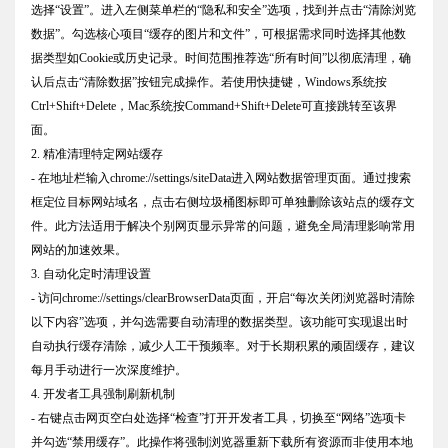
选择“设置”。进入左侧菜单栏的“隐私和安全”选项，找到并点击“清除浏览
数据”。勾选核心项目“缓存的图片和文件”，可根据需求同时选择其他数
据类型如Cookie或历史记录。时间范围推荐选“所有时间”以彻底清理，确
认后点击“清除数据”按钮完成操作。若使用快捷键，Windows系统按
Ctrl+Shift+Delete，Mac系统按Command+Shift+Delete可直接跳转至该界
面。
2. 精准清理特定网站缓存
- 在地址栏输入chrome://settings/siteData进入网站数据管理页面。通过搜索
框定位目标网站域名，点击右侧垃圾桶图标即可单独删除该站点的缓存文
件。此方法适用于解决个别网页显示异常的问题，避免全局清理影响常用
网站的加速效果。
3. 自动化定时清理设置
- 访问chrome://settings/clearBrowserData页面，开启“每次关闭浏览器时清除
以下内容”选项，并勾选需要自动清理的数据类型。该功能可实现退出时
自动执行缓存清除，减少人工干预频率。对于长期积累的顽固缓存，建议
每月手动进行一次深度维护。
4. 开发者工具强制刷新机制
- 右键点击网页空白处选择“检查”打开开发者工具，切换至“网络”选项卡
并勾选“禁用缓存”。此操作将强制浏览器重新下载所有资源而非使用本地