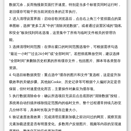
数据冗余，反而拖慢新页面打开速度。特别是当多个标签页同时运行时，
老旧缓存可能干扰当前浏览任务的正常执行。
2. 进入清理设置界面：启动谷歌浏览器后，点击右上角三个竖排圆点的菜
单图标，选择“更多工具”中的“清除浏览数据”。或者通过设置区域的“隐私
和安全”板块找到同名选项，这里集中了所有与临时文件相关的管理功
能。
3. 选择清理时间范围：在弹出窗口的时间范围选项中，可根据需求勾选
“最近一小时”“过去24小时”或“全部时间”。若想彻底释放空间，建议选择
“全部时间”来删除历史积累的所有缓存文件，包括图片、脚本等各类暂存
资源。
4. 勾选目标数据类型：重点选中“缓存的图片和文件”复选框，这是提升加
载效率的关键步骤。其他如Cookie、历史记录等可根据个人偏好决定是否
保留，但针对速度优化而言，主要操作对象应为缓存项。
5. 执行数据清除命令：确认所选项目无误后点击底部的“清除数据”按钮，
系统将自动扫描并移除指定范围内的临时文件。整个过程通常持续几秒至
几分钟不等，具体时长取决于缓存总量大小。
6. 验证速度改善效果：完成清理后重新加载之前访问过的网页，观察页面
元素加载进度是否有明显变化。多数用户反馈图片、视频等内容的呈现速
度更快，整体交互响应也更加流畅。